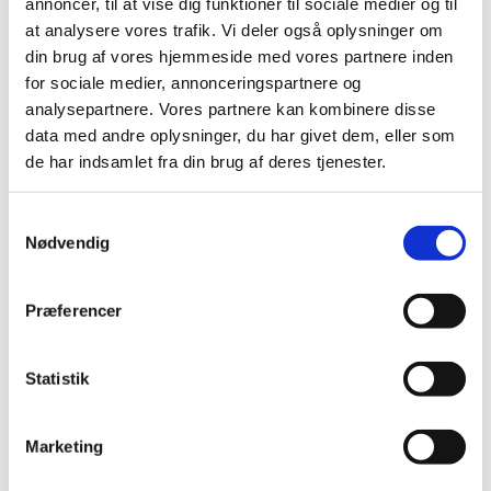
annoncer, til at vise dig funktioner til sociale medier og til
Luna - kæmpetørklæde i
Luna - kæmpetørklæde i
cashmere - Espresso Mørk Brun
cashmere - Pink
at analysere vores trafik. Vi deler også oplysninger om
Normalpris
1.295,00 DKK
Normalpris
1.295,00 DKK
din brug af vores hjemmeside med vores partnere inden
for sociale medier, annonceringspartnere og
analysepartnere. Vores partnere kan kombinere disse
data med andre oplysninger, du har givet dem, eller som
de har indsamlet fra din brug af deres tjenester.
Samtykkevalg
Nødvendig
Præferencer
Udsolgt
Luna - kæmpetørklæde i
Luna - kæmpetørklæde i
Statistik
cashmere - Lyserød
cashmere - Vintage Rose
Normalpris
1.295,00 DKK
Normalpris
1.295,00 DKK
Marketing