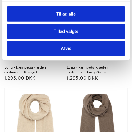
Tillad alle
Tillad valgte
Afvis
Udsolgt
Luna - kæmpetørklæde i
Luna - kæmpetørklæde i
cashmere - Koksgrå
cashmere - Army Green
Normalpris
1.295,00 DKK
Normalpris
1.295,00 DKK