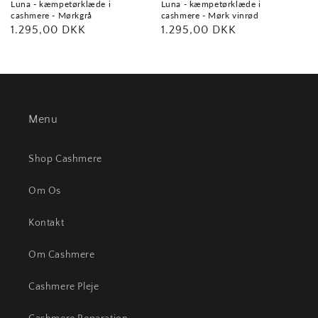
Luna - kæmpetørklæde i
Luna - kæmpetørklæde i
cashmere - Mørkgrå
cashmere - Mørk vinrød
Normalpris
1.295,00 DKK
Normalpris
1.295,00 DKK
Menu
Shop Cashmere
Om Os
Kontakt
Om Cashmere
Cashmere Pleje