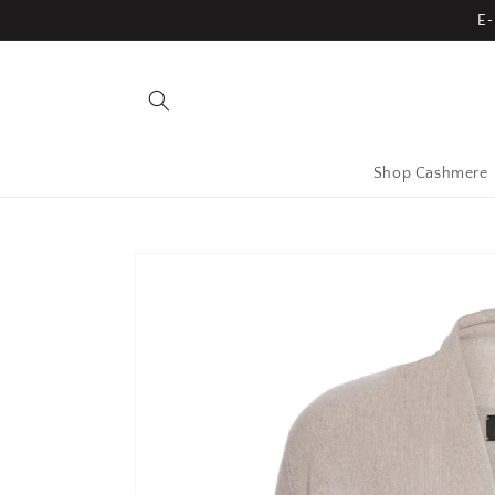
Gå til
E
indhold
Shop Cashmere
Gå til
produktoplysninger