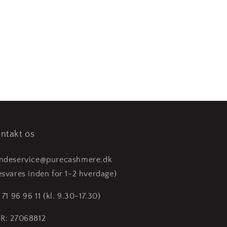
ntakt os
ndeservice@purecashmere.dk
esvares inden for 1-2 hverdage)
 71 96 96 11 (kl. 9.30-17.30)
R: 27068812