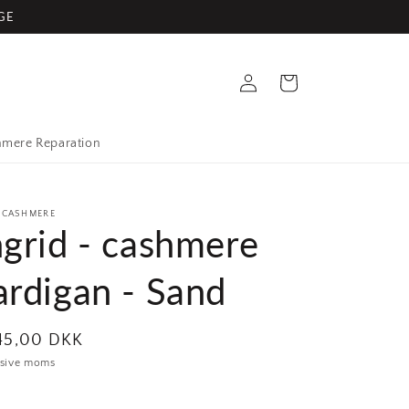
GE
Log
Indkøbskurv
ind
mere Reparation
 CASHMERE
ngrid - cashmere
ardigan - Sand
malpris
645,00 DKK
usive moms