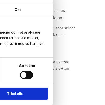
str. M tilbage.
Om
id er middellang cardigan med en lille
skrave, som skaber et flot fald foran.
enkel, klassisk og elegant model som sidder
 medier og til at analysere
igt godt - uanset om du er slank eller
nden for sociale medier,
tig.
e oplysninger, du har givet
: Se
Mål Ingrid
rid Cardigan M er 86 cm lang fra øverste
Marketing
derpunkt til nederste kant. (stl. S:84 cm,
8 cm og XL:89 cm)
Tillad alle