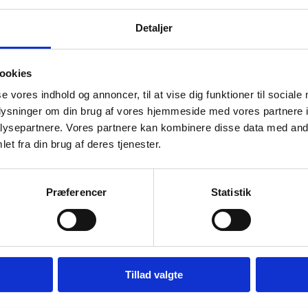
Kun 
Detaljer
Ingr
sjal
ookies
En 
se vores indhold og annoncer, til at vise dig funktioner til sociale
rigt
oplysninger om din brug af vores hjemmeside med vores partnere i
kraf
ysepartnere. Vores partnere kan kombinere disse data med andr
et fra din brug af deres tjenester.
Mål
Ing
Præferencer
Statistik
skul
L:8
Tillad valgte