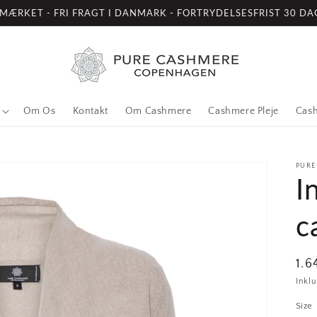
-MÆRKET - FRI FRAGT I DANMARK - FORTRYDELSESFRIST 30 DA
Om Os
Kontakt
Om Cashmere
Cashmere Pleje
Cash
PURE
I
c
Nor
1.
Inkl
Size